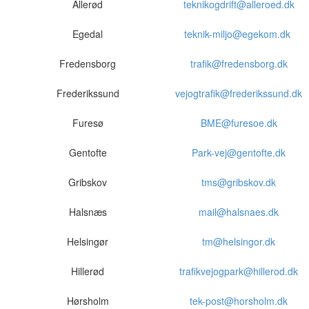
Allerød
teknikogdrift@alleroed.dk
Egedal
teknik-miljo@egekom.dk
Fredensborg
trafik@fredensborg.dk
Frederikssund
vejogtrafik@frederikssund.dk
Furesø
BME@furesoe.dk
Gentofte
Park-vej@gentofte.dk
Gribskov
tms@gribskov.dk
Halsnæs
mail@halsnaes.dk
Helsingør
tm@helsingor.dk
Hillerød
trafikvejogpark@hillerod.dk
Hørsholm
tek-post@horsholm.dk