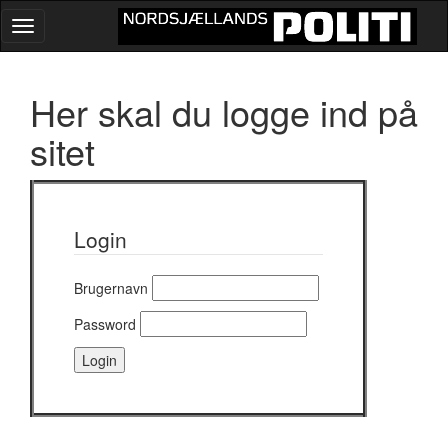
Toggle
navigation
Her skal du logge ind på
sitet
Login
Brugernavn
Password
Login