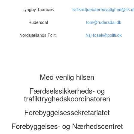
Lyngby-Taarbæk
trafikmiljoebaeredygtighed@ltk.d
Rudersdal
tom@rudersdal.dk
Nordsjællands Politi
Nsj-fosek@politi.dk
Med venlig hilsen
Færdselssikkerheds- og
trafiktryghedskoordinatoren
Forebyggelsessekretariatet
Forebyggelses- og Nærhedscentret