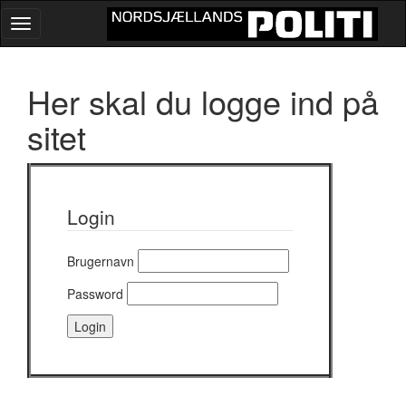
Toggle
navigation
Her skal du logge ind på
sitet
Login
Brugernavn
Password
Login