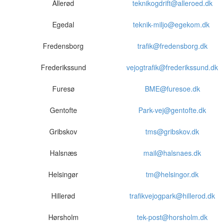
Allerød
teknikogdrift@alleroed.dk
Egedal
teknik-miljo@egekom.dk
Fredensborg
trafik@fredensborg.dk
Frederikssund
vejogtrafik@frederikssund.dk
Furesø
BME@furesoe.dk
Gentofte
Park-vej@gentofte.dk
Gribskov
tms@gribskov.dk
Halsnæs
mail@halsnaes.dk
Helsingør
tm@helsingor.dk
Hillerød
trafikvejogpark@hillerod.dk
Hørsholm
tek-post@horsholm.dk