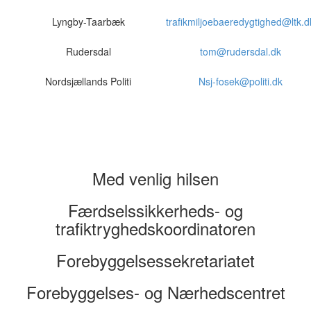
Lyngby-Taarbæk
trafikmiljoebaeredygtighed@ltk.d
Rudersdal
tom@rudersdal.dk
Nordsjællands Politi
Nsj-fosek@politi.dk
Med venlig hilsen
Færdselssikkerheds- og
trafiktryghedskoordinatoren
Forebyggelsessekretariatet
Forebyggelses- og Nærhedscentret